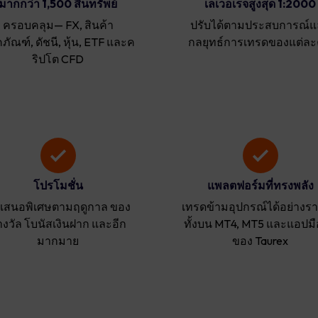
มากกว่า 1,500 สินทรัพย์
เลเวอเรจสูงสุด 1:2000
ครอบคลุม— FX, สินค้า
ปรับได้ตามประสบการณ์แ
ภัณฑ์, ดัชนี, หุ้น, ETF และค
กลยุทธ์การเทรดของแต่ล
ริปโต CFD
โปรโมชั่น
แพลตฟอร์มที่ทรงพลัง
อเสนอพิเศษตามฤดูกาล ของ
เทรดข้ามอุปกรณ์ได้อย่างราบ
างวัล โบนัสเงินฝาก และอีก
ทั้งบน MT4, MT5 และแอปมื
มากมาย
ของ Taurex