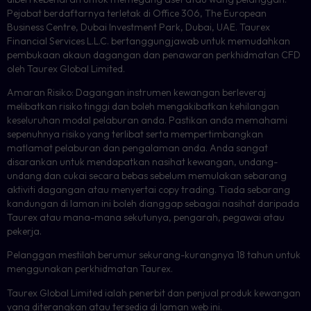
Pejabat berdaftarnya terletak di Office 306, The European
Business Centre, Dubai Investment Park, Dubai, UAE. Taurex
Financial Services L.L.C. bertanggungjawab untuk memudahkan
pembukaan akaun dagangan dan penawaran perkhidmatan CFD
oleh Taurex Global Limited.
Amaran Risiko: Dagangan instrumen kewangan berleveraj
melibatkan risiko tinggi dan boleh mengakibatkan kehilangan
keseluruhan modal pelaburan anda. Pastikan anda memahami
sepenuhnya risiko yang terlibat serta mempertimbangkan
matlamat pelaburan dan pengalaman anda. Anda sangat
disarankan untuk mendapatkan nasihat kewangan, undang-
undang dan cukai secara bebas sebelum memulakan sebarang
aktiviti dagangan atau menyertai copy trading. Tiada sebarang
kandungan di laman ini boleh dianggap sebagai nasihat daripada
Taurex atau mana-mana sekutunya, pengarah, pegawai atau
pekerja.
Pelanggan mestilah berumur sekurang-kurangnya 18 tahun untuk
menggunakan perkhidmatan Taurex.
Taurex Global Limited ialah penerbit dan penjual produk kewangan
yang diterangkan atau tersedia di laman web ini.