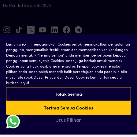
No Pendaftaran: 8428731-1
Laman web ini menggunakan Cookies untuk meningkatkan pengalaman
pengguna, menganalisis trafik laman dan memperibadikan kandungan.
Dengan mengklik "Terima Semua" anda memberi persetujuan kepada
Cookies
penggunaan semua jenis Cookies. Anda juga berhak untuk menolak
Cookies yang tidak wajib atau mengurus tetapan cookies mengikut
Sah
pilihan anda. Anda boleh menarik balik persetujuan anda pada bila‑bila
masa. Sila rujuk Dasar Privasi dan Dasar Cookies kami untuk segala
Terma & Syarat
butiran lanjut.
Dasar Privasi
Tolak Semua
Soalan Lazim
Terima Semua Cookies
Peta Tapak Web
Urus Pilihan
Hak Cipta © 2026 Taurex. Hak cipta terpelihara.