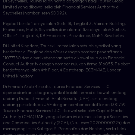
Di Seychelles, Taurex ialah nama dagangan bagi Taurex Global
Limited yang dikawal selia oleh Financial Services Authority di
Seychelles (nombor lesen SD092).
Pejabat berdaftarnya ialah Suite 18, Tingkat 3, Vairam Building,
Providence, Mahé, Seychelles dan alamat fizikalnya ialah Suite 3,
Office 4, Tingkat 3, KB Emporium, Providence, Mahé, Seychelles.
Di United Kingdom, Taurex Limited ialah sebuah syarikat yang
berdaftar di England dan Wales dengan nombor pendaftaran
11077380 dan diberi kebenaran serta dikawal selia oleh Financial
Conduct Authority dengan nombor rujukan firma 816055. Pejabat
berdaftarnya ialah 4th Floor, 4 Eastcheap, EC3M-1AE, London,
United Kingdom.
Di Emiriah Arab Bersatu, Taurex Financial Services L.L.C.
diperbadankan sebagai syarikat liabiliti terhad di bawah undang-
undang Dubai di Emiriah Arab Bersatu (UAE), serta undang-
undang persekutuan UAE dengan nombor pendaftaran 1381759.
Taurex Financial Services L.L.C. dikawal selia oleh Capital Market
Authority (CMA) UAE, yang sebelum ini dikenali sebagai Securities
and Commodities Authority (SCA), (No. Lesen 20200000224) dan
memegang lesen Kategori 5: Penarafan dan Nasihat, serta tidak
diberi kebenaran untuk memegang aset atau wang pelanggan.