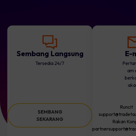
Sembang Langsung
E-
Tersedia 24/7
Perta
am 
berka
aka
Runcit
SEMBANG
support@tradeta
SEKARANG
Rakan Kong
partnersupport@tra