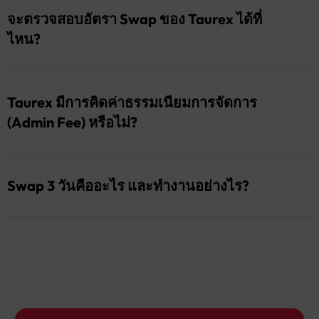
เริ่มคิดค่าธรรมเนียม Swap รายวันจนกว่าออเดอร์จะ
จะตรวจสอบอัตรา Swap ของ Taurex ได้ที่
ถูกปิด โดยจะระบุไว้ในตารางอัตราค่าธรรมเนียมของ
ไหน?
เรา และจะไม่คิดย้อนหลัง
ใน MT4 จะแสดงเป็น Swap Charge
ตรวจสอบได้ง่ายในแพลตฟอร์ม MetaTrader:
ใน MT5 จะแสดงเป็น Balance Operation
ไปที่เมนู “View”
Taurex มีการคิดค่าธรรมเนียมการจัดการ
หมายเหตุ: สำหรับบางสัญลักษณ์ที่ไม่รวมอยู่ใน
คลิกขวาใน “Market Watch” แล้วเลือก
(Admin Fee) หรือไม่?
รายการ Swap-Free อาจมีการเรียกเก็บค่าธรรมเนียม
“Symbols”
ตั้งแต่วันแรกที่เปิดออเดอร์ ซึ่งจะถูกนำไปใช้กับทุก
เลือกคู่เงินที่ต้องการตรวจสอบ จากนั้นกด
มี Taurex อาจเรียกเก็บค่าธรรมเนียมการจัดการตาม
ประเภทของออเดอร์ Long Short และ Hedged
“Properties” (MT4) หรือ “Specification” (MT5)
ประเทศที่พำนักของคุณและตราสารที่เทรด หมายเหตุ:
Swap 3 วันคืออะไร และทำงานอย่างไร?
หมายเหตุ: ระยะเวลา Swap-Free และอัตรา Swap อาจ
ค่าธรรมเนียมนี้อาจมีการเปลี่ยนแปลงได้ โดยบริษัทขอ
มีการเปลี่ยนแปลงตามภาวะตลาด Taurex ขอสงวน
สงวนสิทธิ์ในการปรับเปลี่ยนโดยไม่ต้องแจ้งล่วงหน้า
ในการเทรด Forex และ CFD หากระยะเวลา Swap-
สิทธิ์ในการปรับเปลี่ยนเงื่อนไข ค่าธรรมเนียม หรือ
Free ครอบคลุม 3 วัน จะถูกนับเป็น 3 คืนของ Swap-
ระยะเวลา โดยไม่ต้องแจ้งให้ทราบล่วงหน้า
Free ไม่ถูกรวมเป็นวันเดียว โดยปกติจะมีการเรียกเก็บ
Swap 3 วันในวันพุธ เพื่อชดเชยการถือออเดอร์ข้ามสุด
สัปดาห์ที่ตลาดปิด สำหรับบัญชี Swap-Free