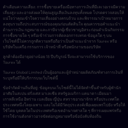
คำเตือนความเสี่ยง: การซื้อขายเครื่องมือทางการเงินที่มีเลเวอเรจมีความ
เสี่ยงสูง และอาจส่งผลให้คุณสูญเสียเงินลงทุนทั้งหมด โปรดตรวจสอบให้
แน่ใจว่าคุณเข้าใจความเสี่ยงอย่างครบถ้วน และพิจารณาเป้าหมายการ
ลงทุนรวมถึงประสบการณ์ของคุณก่อนตัดสินใจ คุณควรขอคำแนะนำ
ด้านการเงิน กฎหมาย และภาษีจากผู้เชี่ยวชาญอิสระก่อนดำเนินกิจกรรม
การซื้อขายใด ๆ หรือเข้าร่วมการคัดลอกการเทรด ข้อมูลใด ๆ บน
เว็บไซต์นี้ไม่ควรถูกตีความหรือถือว่าเป็นคำแนะนำจาก Taurex หรือ
บริษัทในเครือ กรรมการ เจ้าหน้าที่ หรือพนักงานของบริษัท
ลูกค้าต้องมีอายุอย่างน้อย 18 ปีบริบูรณ์ จึงจะสามารถใช้บริการของ
Taurex ได้
Taurex Global Limited เป็นผู้ออกและผู้จำหน่ายผลิตภัณฑ์ทางการเงินที่
ระบุหรือมีให้บริการบนเว็บไซต์นี้
ข้อจำกัดด้านถิ่นที่อยู่: ข้อมูลบนเว็บไซต์นี้ไม่ได้จัดทำขึ้นสำหรับผู้พำนัก
อาศัยในสเปน ฝรั่งเศส มาเลเซีย สหรัฐอเมริกา แคนาดา เมียนมา
เกาหลีเหนือ อิหร่าน เบลเยียม ญี่ปุ่น สหราชอาณาจักร หรือประเทศใด
ประเทศหนึ่งโดยเฉพาะ และไม่ได้มีวัตถุประสงค์เพื่อเผยแพร่ไปยัง หรือให้
ใช้โดย บุคคลใดในประเทศหรือเขตอำนาจศาลใด ๆ ที่การเผยแพร่หรือ
การใช้งานดังกล่าวอาจขัดต่อกฎหมายหรือข้อบังคับท้องถิ่น