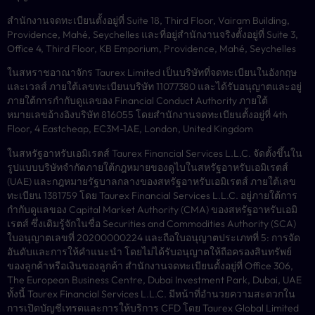
สำนักงานจดทะเบียนตั้งอยู่ที่ Suite 18, Third Floor, Vairam Building,
Providence, Mahé, Seychelles และที่อยู่สำนักงานจริงตั้งอยู่ที่ Suite 3,
Office 4, Third Floor, KB Emporium, Providence, Mahé, Seychelles
ในสหราชอาณาจักร Taurex Limited เป็นบริษัทที่จดทะเบียนในอังกฤษ
และเวลส์ ภายใต้เลขทะเบียนบริษัท 11077380 และได้รับอนุญาตและอยู่
ภายใต้การกำกับดูแลของ Financial Conduct Authority ภายใต้
หมายเลขอ้างอิงบริษัท 816055 โดยสำนักงานจดทะเบียนตั้งอยู่ที่ 4th
Floor, 4 Eastcheap, EC3M-1AE, London, United Kingdom
ในสหรัฐอาหรับเอมิเรตส์ Taurex Financial Services L.L.C. จัดตั้งขึ้นใน
รูปแบบบริษัทจำกัดภายใต้กฎหมายของดูไบในสหรัฐอาหรับเอมิเรตส์
(UAE) และกฎหมายรัฐบาลกลางของสหรัฐอาหรับเอมิเรตส์ ภายใต้เลข
ทะเบียน 1381759 โดย Taurex Financial Services L.L.C. อยู่ภายใต้การ
กำกับดูแลของ Capital Market Authority (CMA) ของสหรัฐอาหรับเอมิ
เรตส์ ซึ่งเดิมรู้จักในชื่อ Securities and Commodities Authority (SCA)
ใบอนุญาตเลขที่ 20200000224 และถือใบอนุญาตประเภทที่ 5: การจัด
อันดับและการให้คำแนะนำ โดยไม่ได้รับอนุญาตให้ถือครองสินทรัพย์
ของลูกค้าหรือเงินของลูกค้า สำนักงานจดทะเบียนตั้งอยู่ที่ Office 306,
The European Business Centre, Dubai Investment Park, Dubai, UAE
ทั้งนี้ Taurex Financial Services L.L.C. มีหน้าที่อำนวยความสะดวกใน
การเปิดบัญชีเทรดและการให้บริการ CFD โดย Taurex Global Limited