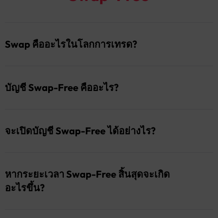
Swap คืออะไรในโลกการเทรด?
Swap คือค่าธรรมเนียมข้ามคืนที่อาจถูกเรียกเก็บหรือ
คืนให้เมื่อคุณถือออเดอร์ค้างไว้ข้ามวันเทรด ค่านี้
บัญชี Swap-Free คืออะไร?
สะท้อนถึงส่วนต่างอัตราดอกเบี้ยระหว่างสกุลเงินในคู่
เทรด Forex หรือค่าธรรมเนียมอื่น ๆ ที่เกี่ยวข้องกับ
บัญชี Swap-Free ช่วยให้คุณถือออเดอร์ข้ามคืนโดยไม่
ตราสารนั้น ๆ
เสียค่าธรรมเนียม Swap เดิมออกแบบมาเพื่อเทรดเดอร์
จะเปิดบัญชี Swap-Free ได้อย่างไร?
ที่ปฏิบัติตามหลักการเงินอิสลาม แต่ปัจจุบันเป็นที่นิยม
ในหมู่เทรดเดอร์ที่ต้องการโครงสร้างต้นทุนข้ามคืนที่
เพียงลงทะเบียนบัญชีเทรด Taurex และติดต่อทีม
โปร่งใสและเข้าใจง่าย
สนับสนุนของเราที่ support@tradetaurex.com เพื่อขอ
หากระยะเวลา Swap-Free สิ้นสุดจะเกิด
เปิดใช้งานบัญชีแบบ Swap-Free
อะไรขึ้น?
หากคุณถือออเดอร์เกินระยะเวลา Swap-Free ระบบจะ