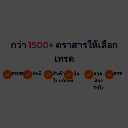
กว่า
1500+
ตราสารให้เลือก
เทรด
FOREX
ดัชนี
สินค้า
หุ้น
สกุล
ETF
โภคภัณฑ์
เงินค
ริปโต