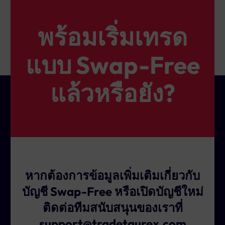
หมายความว่า:
ค่าธรรมเนียม 3 วันจะถูกหักออกจากระยะเวลา Swap-
พร้อมเริ่มเทรด
Free
หากคุณมี Swap-Free 10 วัน และถือออเดอร์ข้ามวัน
แบบ Swap-Free
พุธ ระบบจะหัก 3 วันออกทันที
มีผลกับทุกประเภทออเดอร์ Long Short หรือ Hedged
แล้วหรือยัง?
ดังนั้นควรคำนวณให้ดีหากคุณมีแผนถือออเดอร์ข้าม
กลางสัปดาห์ โดยเฉพาะเมื่อใกล้หมดระยะเวลา Swap-
Free
หากต้องการข้อมูลเพิ่มเติมเกี่ยวกับ
บัญชี Swap-Free หรือเปิดบัญชีใหม่
ติดต่อทีมสนับสนุนของเราที่
support@tradetaurex.com