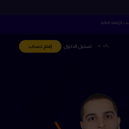
–/–
تسجيل الدخول
إفتح حساب