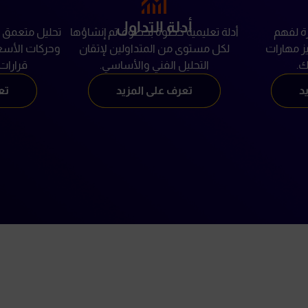
أدلة التداول
ة لفهم
أدلة تعليمية خطوة بخطوة، تم إنشاؤها
تحليل متعمق ل
يز مهارات
لكل مستوى من المتداولين لإتقان
وحركات الأسعا
ك.
التحليل الفني والأساسي.
قرارات 
د
تعرف على المزيد
تع